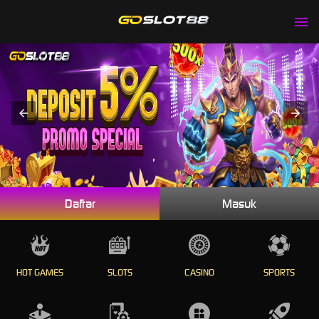
Daftar
Masuk
HOT GAMES
SLOTS
CASINO
SPORTS